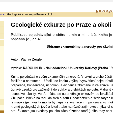
geologi
tura
>
Geologické exkurze po Praze a okolí
Geologické exkurze po Praze a okolí
Publikace pojednávající o sběru hornin a minerálů. Kniha j
popsáno je jich 41.
Sbíráme zkameněliny a nerosty pro školní
Autor:
Václav Zeigler
Vydalo:
KAROLINUM - Nakladatelství University Karlovy (Praha 19
Kniha pojednává o sběru zkamenělin a nerostů. V první a druhé části 
fosiliích a nerostech. U fosilií se kapitoly týkají vysvětlení pojmu fos
preparace, konzervace, uchování a evidence zkamenělin ve sbírce. U 
úpravě vzorků pro začlenění do sbírky a o sbírkách nerostů. V druhé 
jednotlivé lokality. Ve třetí části se autor věnuje exkurzím po lokalitá
Chlupáče 1988 a na řadu dalších autorů z padesátých a šedesátých l
je mapka (její kvalita mohla být lepší) s vyznačením popisovaných lok
kromě geologických jevů a lokalit také na různé zajímavosti týkající s
atd. Exkurze jsou vedeny po lokalitách různého stáří (kniha tedy není