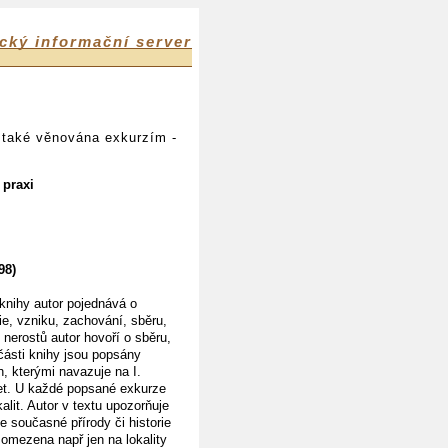
cký informační server
e také věnována exkurzím -
 praxi
98)
knihy autor pojednává o
ílie, vzniku, zachování, sběru,
nerostů autor hovoří o sběru,
části knihy jsou popsány
ch, kterými navazuje na I.
et. U každé popsané exkurze
alit. Autor v textu upozorňuje
e současné přírody či historie
 omezena např jen na lokality