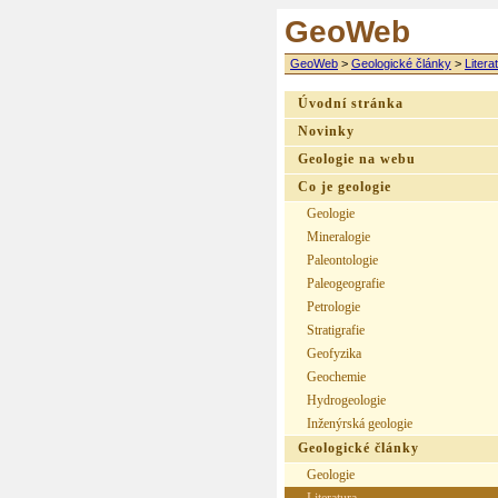
GeoWeb
GeoWeb
>
Geologické články
>
Litera
Úvodní stránka
Novinky
Geologie na webu
Co je geologie
Geologie
Mineralogie
Paleontologie
Paleogeografie
Petrologie
Stratigrafie
Geofyzika
Geochemie
Hydrogeologie
Inženýrská geologie
Geologické články
Geologie