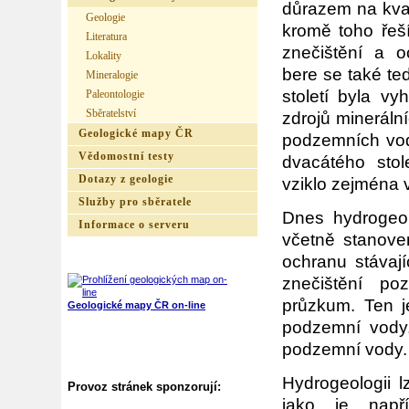
důrazem na kvan
Geologie
kromě toho řeší
Literatura
znečištění a 
Lokality
bere se také ted
Mineralogie
století byla v
Paleontologie
Sběratelství
zdrojů mineráln
Geologické mapy ČR
podzemních vod
Vědomostní testy
dvacátého stol
Dotazy z geologie
vziklo zejména
Služby pro sběratele
Dnes hydrogeo
Informace o serveru
včetně stanoven
ochranu stávaj
znečištění po
průzkum. Ten je
Geologické mapy ČR on-line
podzemní vody,
podzemní vody.
Hydrogeologii l
Provoz stránek sponzorují:
jako je napří