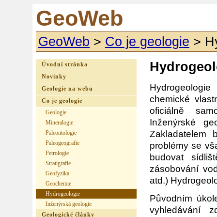
GeoWeb
GeoWeb
>
Co je geologie
>
H
Hydrogeol
Úvodní stránka
Novinky
Hydrogeologie
Geologie na webu
chemické vlast
Co je geologie
oficiálně sam
Geologie
Inženýrské g
Mineralogie
Zakladatelem b
Paleontologie
Paleogeografie
problémy se však
Petrologie
budovat sídliš
Stratigrafie
zásobování vod
Geofyzika
atd.) Hydrogeol
Geochemie
Hydrogeologie
Původním úkol
Inženýrská geologie
vyhledávání 
Geologické články