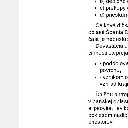
b) dedičné
c) prekopy 
d) priesku
Celková dĺžka 
oblasti Špania 
časť je nepríst
Devastácia úze
činnosti sa prej
- poddolov
povrchu,
- vznikom o
vzhľad kraji
Ďalšou antropo
v banskej oblas
elipsovité, liev
poklesom nadlo
priestorov.