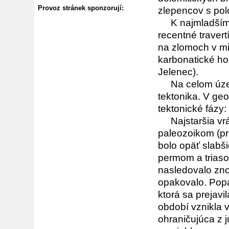
Provoz stránek sponzorují:
zlepencov s polo
K najmladším h
recentné travert
na zlomoch v mi
karbonatické ho
Jelenec).
Na celom území 
tektonika. V geo
tektonické fázy:
Najstaršia vrás
paleozoikom (p
bolo opäť slabš
permom a trias
nasledovalo zno
opakovalo. Popa
ktorá sa prejav
období vznikla 
ohraničujúca z j