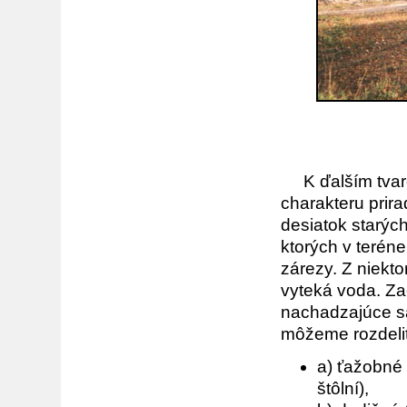
K ďalším tvarom
charakteru prir
desiatok starýc
ktorých v teréne
zárezy. Z niekt
vyteká voda. Za
nachadzajúce sa
môžeme rozdeliť 
a) ťažobné 
štôlní),