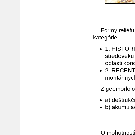
Formy reliéfu v
kategórie:
1. HISTORI
stredoveku 
oblasti kon
2. RECENTN
montánnych f
Z geomorfologi
a) deštrukč
b) akumula
O mohutnosti ť