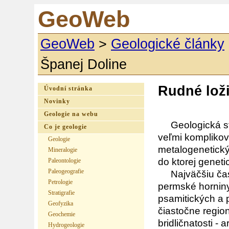
GeoWeb
GeoWeb
>
Geologické články
Španej Doline
Rudné lož
Úvodní stránka
Novinky
Geologie na webu
Geologická stav
Co je geologie
veľmi komplikov
Geologie
metalogenetickýc
Mineralogie
do ktorej genetic
Paleontologie
Paleogeografie
Najväčšiu časť
Petrologie
permské horniny
Stratigrafie
psamitických a 
Geofyzika
čiastočne regi
Geochemie
bridličnatosti -
Hydrogeologie