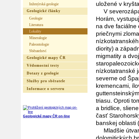
uložené v kryšta
Inženýrská geologie
V severozápadn
Geologické články
Horám, vystupuj
Geologie
Literatura
na dve faciálne
Lokality
priečnymi zloma
Mineralogie
nízkotatranského
Paleontologie
diority) a západ
Sběratelství
migmatity a dvo
Geologické mapy ČR
staropaleozoick
Vědomostní testy
nízkotatranské j
Dotazy z geologie
severne od Špan
Služby pro sběratele
kremencami, ílo
Informace o serveru
guttensteinským
triasu. Oproti t
a bridlice, slie
časť Starohorsk
Geologické mapy ČR on-line
banskej oblasti 
Mladšie útvary 
dolomitických b