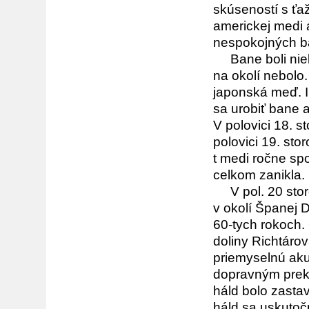
skúseností s ťaž
americkej medi 
nespokojných b
Bane boli nieko
na okolí nebolo.
japonská meď. I 
sa urobiť bane a
V polovici 18. s
polovici 19. sto
t medi ročne spo
celkom zanikla.
V pol. 20 stor
v okolí Španej Do
60-tych rokoch. 
doliny Richtárov
priemyselnú ak
dopravným prek
háld bolo zasta
háld sa uskutoč