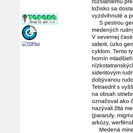
rozsiahlemu pre
ložisko sa dosta
vyzdvihnuté a po
S pestrou geolo
medených rudných
V severnej časti
siderit, úzko g
cyklom. Tento t
hornín mladšie
nízkotatranskýc
sideritovým rud
dobývanou rudou 
Tetraedrit s vy
na obsah strieb
označoval ako či
nazývali žltá me
(pararuly, migm
arkózy, werfénsk
Medená mineral