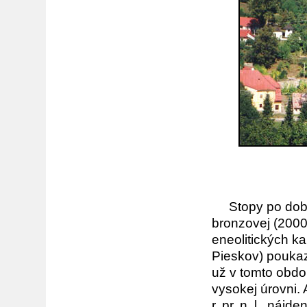
Stopy po dobýv
bronzovej (2000-
eneolitických k
Pieskov) poukaz
už v tomto obdob
vysokej úrovni.
r. pr. n. l., náj