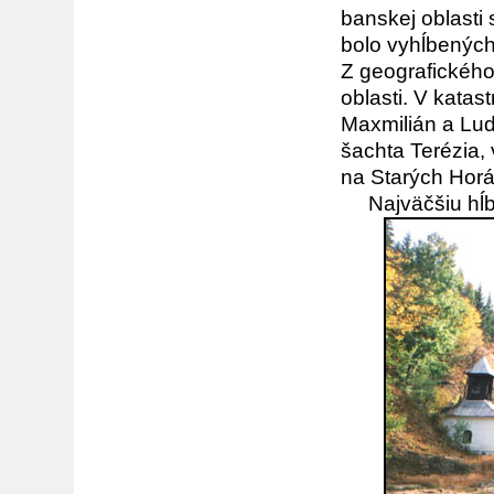
banskej oblasti 
bolo vyhĺbených
Z geografického
oblasti. V katast
Maxmilián a Lud
šachta Terézia,
na Starých Horá
Najväčšiu hĺbk