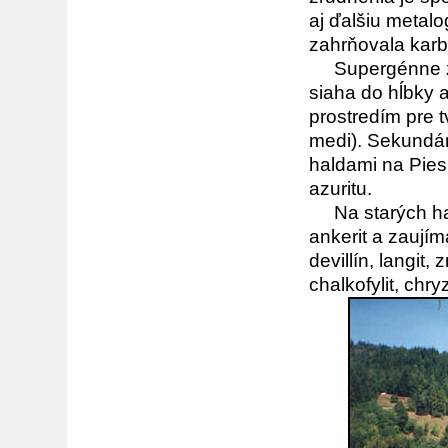
aj ďalšiu metal
zahrňovala karbo
Supergénne zr
siaha do hĺbky 
prostredím pre t
medi). Sekundárn
haldami na Pies
azuritu.
Na starých hald
ankerit a zaujím
devillín, langit, 
chalkofylit, chryz