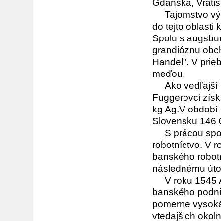
Gdaňska, Vratis
Tajomstvo výro
do tejto oblast
Spolu s augsbur
grandióznu obc
Handel". V prieb
meďou.
Ako vedľajší pr
Fuggerovci získa
kg Ag.V období 
Slovensku 146 0
S prácou spoloč
robotníctvo. V 
banského robotn
následnému útok
V roku 1545 An
banského podnik
pomerne vysoká
vtedajšich okol