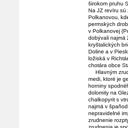
širokom pruhu 
Na JZ revíru sú
Polkanovou, kde 
permských drob
v Polkanovej (P
dobývali najmä ži
kryštalických br
Doline a v Pies
ložiská v Richtá
chotára obce St
Hlavným zrudnen
medi, ktoré je g
horniny spodnéh
dolomity na Gle
chalkopyrit s v
najmä v špaňodol
nepravidelné im
zrudnenie rozpt
zrudnenia je sp