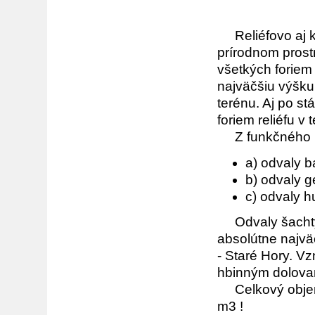
Reliéfovo aj k
prírodnom prostr
všetkých foriem 
najväčšiu výšku
terénu. Aj po s
foriem reliéfu v 
Z funkčného hľ
a) odvaly 
b) odvaly 
c) odvaly h
Odvaly šachty 
absolútne najvä
- Staré Hory. Vz
hbinným dolovan
Celkový objem o
m3 !