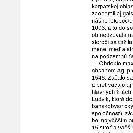
karpatskej oblas
zaoberali aj ga
nášho letopočtu.
1006, a to do se
obmedzovala na 
storočí sa ťažil
menej meď a str
na podzemnú ťa
Obdobie maxim
obsahom Ag, pre
1546. Začalo sa
a pretrvávalo aj 
hlavných žilách 
Ludvik, ktorá do
banskobystrický
spoločnosť), záv
bol najväčším 
15.stročia väčš