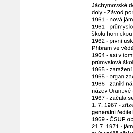
Jáchymovské do
doly - Závod po
1961 - nová jám
1961 - průmysl
školu hornickou
1962 - první us
Příbram ve vědě
1964 - asi v to
průmyslová škol
1965 - zaražení
1965 - organiza
1966 - zanikl n
název Uranové 
1967 - začala s
1. 7. 1967 - zř
generální ředite
1969 - ČSUP obo
21.7. 1971 - já