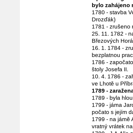
bylo zahájeno 
1780 - stavba 
Drozďák)
1781 - zrušeno 
25. 11. 1782 - n
Březových Horác
16. 1. 1784 - zr
bezplatnou prac
1786 - započato
štoly Josefa II.
10. 4. 1786 - za
ve Lhotě u Příb
1789 - zaraže
1789 - byla hlo
1799 - jáma Ja
počato s jejím 
1799 - na jámě 
vratný vrátek n