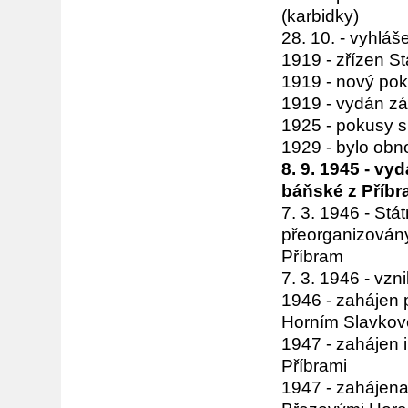
(karbidky)
28. 10. - vyhlá
1919 - zřízen St
1919 - nový pok
1919 - vydán zá
1925 - pokusy s
1929 - bylo obn
8. 9. 1945 - vy
báňské z Příbra
7. 3. 1946 - Stát
přeorganizovány
Příbram
7. 3. 1946 - vz
1946 - zahájen 
Horním Slavkově
1947 - zahájen 
Příbrami
1947 - zahájena