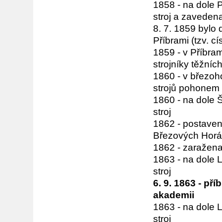
1858 - na dole 
stroj a zaveden
8. 7. 1859 bylo 
Příbrami (tzv. c
1859 - v Příbram
strojníky těžníc
1860 - v březoh
strojů pohonem
1860 - na dole 
stroj
1862 - postaven
Březových Hor
1862 - zaražen
1863 - na dole 
stroj
6. 9. 1863 - p
akademii
1863 - na dole 
stroj