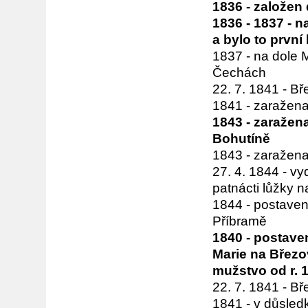
1836 - založen
1836 - 1837 - 
a bylo to první
1837 - na dole M
Čechách
22. 7. 1841 - B
1841 - zaražena
1843 - zaražen
Bohutíně
1843 - zaražena
27. 4. 1844 - v
patnácti lůžky 
1844 - postaven
Příbramě
1840 - postaven
Marie na Březov
mužstvo od r. 
22. 7. 1841 - B
1841 - v důsled