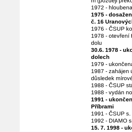
m (později přek
1972 - hloubena
1975 - dosažen
č. 16 Uranovýc
1976 - ČSUP kon
1978 - otevření
dolu
30.6. 1978 - u
dolech
1979 - ukončena
1987 - zahájen 
důsledek mírové
1988 - ČSUP stá
1988 - vydán no
1991 - ukončen
Příbrami
1991 - ČSUP s. 
1992 - DIAMO s.
15. 7. 1998 - 