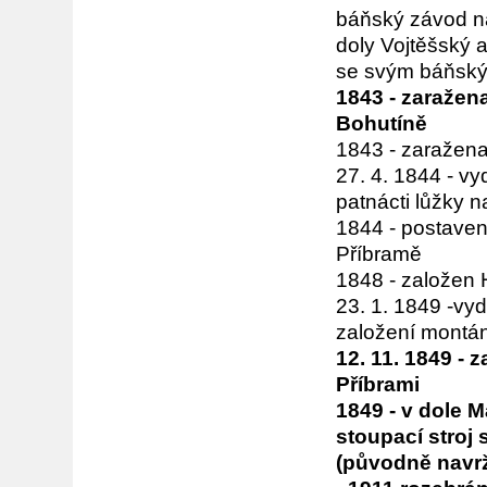
báňský závod na 
doly Vojtěšský 
se svým báňsk
1843 - zaražen
Bohutíně
1843 - zaražena
27. 4. 1844 - v
patnácti lůžky 
1844 - postaven
Příbramě
1848 - založen 
23. 1. 1849 -vyd
založení montán
12. 11. 1849 - 
Příbrami
1849 - v dole 
stoupací stro
(původně navrže