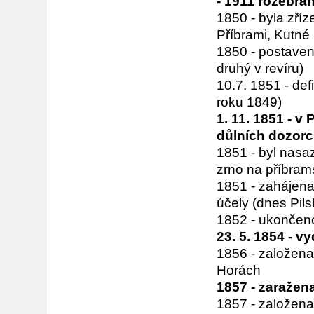
- 1911 rozebrá
1850 - byla zří
Příbrami, Kutné 
1850 - postaven 
druhý v revíru)
10.7. 1851 - def
roku 1849)
1. 11. 1851 - v
důlních dozor
1851 - byl nasa
zrno na příbra
1851 - zahájena
účely (dnes Pil
1852 - ukončeno
23. 5. 1854 - 
1856 - založena
Horách
1857 - zaražena
1857 - založen