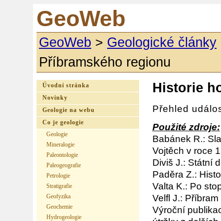
GeoWeb
GeoWeb
>
Geologické články
Příbramského regionu
Historie h
Úvodní stránka
Novinky
Přehled událos
Geologie na webu
Co je geologie
Použité zdroje:
Geologie
Babánek R.: Sla
Mineralogie
Vojtěch v roce 1
Paleontologie
Diviš J.: Státní 
Paleogeografie
Paděra Z.: Histo
Petrologie
Valta K.: Po sto
Stratigrafie
Velfl J.: Příbram
Geofyzika
Geochemie
Výroční publika
Hydrogeologie