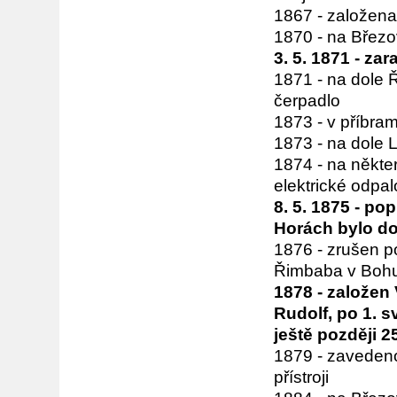
1867 - založena
1870 - na Břez
3. 5. 1871 - za
1871 - na dole
čerpadlo
1873 - v příbr
1873 - na dole L
1874 - na někte
elektrické odpa
8. 5. 1875 - po
Horách bylo do
1876 - zrušen p
Řimbaba v Bohu
1878 - založen
Rudolf, po 1. s
ještě později 2
1879 - zavedeno
přístroji