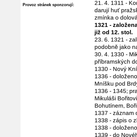
21. 4. 1311 - K
Provoz stránek sponzorují:
darují huť praž
zmínka o dolov
1321 - založen
již od 12. stol.
23. 6. 1321 - z
podobně jako na
30. 4. 1330 - M
příbramských do
1330 - Nový Kn
1336 - doloženo
Mníšku pod Brd
1336 - 1345; pr
Mikuláši Bořito
Bohutínem, Boři
1337 - záznam o
1338 - zápis o 
1338 - doloženo 
1339 - do Nové