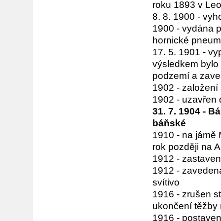
roku 1893 v Le
8. 8. 1900 - vyh
1900 - vydána p
hornické pneum
17. 5. 1901 - v
výsledkem bylo 
podzemí a zave
1902 - založení
1902 - uzavřen d
31. 7. 1904 - 
báňské
1910 - na jámě M
rok později na 
1912 - zastaven
1912 - zaveden
svítivo
1916 - zrušen s
ukončení těžby 
1916 - postave