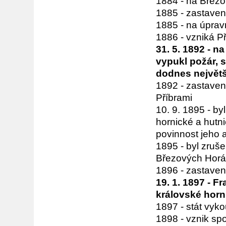
1884 - na Březo
1885 - zastaven
1885 - na úprav
1886 - vzniká 
31. 5. 1892 - n
vypukl požár, s
dodnes největš
1892 - zastaven
Příbrami
10. 9. 1895 - by
hornické a hutni
povinnost jeho 
1895 - byl zruše
Březových Hor
1896 - zastaven
19. 1. 1897 - F
královské horn
1897 - stát vyko
1898 - vznik spo