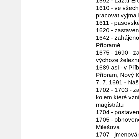
1592 - Lazar Erc
1610 - ve všech
pracovat vyjma 
1611 - pasovské
1620 - zastaven
1642 - zahájeno
Příbramě
1675 - 1690 - z
výchoze železné
1689 asi - v Pří
Příbram, Nový K
7. 7. 1691 - hl
1702 - 1703 - z
kolem které vz
magistrátu
1704 - postaven
1705 - obnoven
Milešova
1707 - jmenován