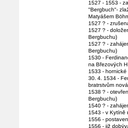
1527 - 1553 - za
"Bergbuch"- zl
Matyášem Böh
1527 ? - zrušen
1527 ? - dolože
Bergbuchu)
1527 ? - zaháje
Bergbuchu)
1530 - Ferdinand
na Březových H
1533 - hornické
30. 4. 1534 - F
bratrstvům nová
1538 ? - otevřen
Bergbuchu)
1540 ? - zaháje
1543 - v Kytíně 
1556 - postave
1556 - již dobý