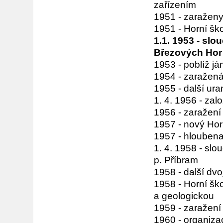
zařízením
1951 - zaraženy 
1951 - Horní šk
1.1. 1953 - sl
Březových Hor
1953 - poblíž j
1954 - zaražen
1955 - další ura
1. 4. 1956 - za
1956 - zaražení 
1957 - nový Hor
1957 - hloubena
1. 4. 1958 - sl
p. Příbram
1958 - další dvo
1958 - Horní šk
a geologickou
1959 - zaražení
1960 - organiza