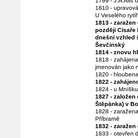
1799 - J.A.Alis 
1810 - upravová
U Veselého rytíř
1813 - zaražen 
později Císaře 
dnešní vzhled 
Ševčinský
1814 - znovu h
1818 - zahájen
jmenován jako r
1820 - hloubena
1822 - zahájen
1824 - u Mníšku
1827 - založen 
Štěpánka) v Bo
1828 - zaražena
Příbramě
1832 - zaražen
1833 - otevřen 