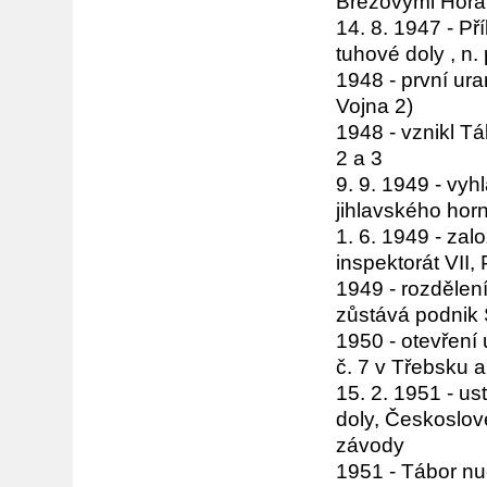
Březovými Horami
14. 8. 1947 - P
tuhové doly , n.
1948 - první ur
Vojna 2)
1948 - vznikl T
2 a 3
9. 9. 1949 - vyh
jihlavského hor
1. 6. 1949 - za
inspektorát VII,
1949 - rozdělení
zůstává podnik 
1950 - otevření 
č. 7 v Třebsku a
15. 2. 1951 - u
doly, Českoslov
závody
1951 - Tábor n