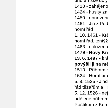
příbramské doly
1410 - zahájeno
1424 - husity z
1450 - obnoven
1461 - Jiří z Po
horní řád
1. 10. 1461 - K
horní řád, tent
1463 - doložena
1479 - Nový Kn
13. 6. 1497 - kr
povýšil ji na m
1513 - Příbram
1524 - Horní bra
5. 8. 1525 - Jin
řád těžařům a H
5. 12. 1526 - ne
udělené příbra
Peštíkem z Ko