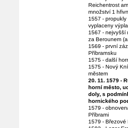
Reichentrost am
množství 1 hřivna
1557 - propukly 
vyplaceny výpla
1567 - nejvyšší 
za Berounem (a
1569 - první zá
Příbramsku
1575 - další hor
1575 - Nový Kní
městem
20. 11. 1579 - 
horní město, ud
doly, s podmín
hornického pod
1579 - obnovena
Příbrami
1579 - Březové