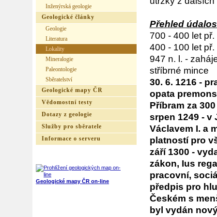
útržky z dalších
Inženýrská geologie
Geologické články
Přehled údalost
Geologie
700 - 400 let př. 
Literatura
400 - 100 let př.
Lokality
947 n. l. - zahá
Mineralogie
stříbrné mince
Paleontologie
Sběratelství
30. 6. 1216 - p
Geologické mapy ČR
opata premonst
Vědomostní testy
Příbram za 300 
Dotazy z geologie
srpen 1249 - v
Služby pro sběratele
Václavem I. a
platností pro 
Informace o serveru
září 1300 - vyda
zákon, Ius rega
pracovní, soci
Geologické mapy ČR on-line
předpis pro hlu
Českém s menší
byl vydán nov