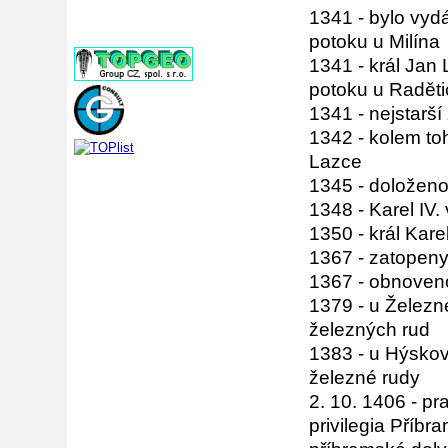
1341 - bylo vydá
potoku u Milína
1341 - král Jan
potoku u Radětic
1341 - nejstarš
1342 - kolem to
Lazce
1345 - doloženo
1348 - Karel IV.
1350 - král Kare
1367 - zatopeny
1367 - obnoveno
1379 - u Železn
železných rud
1383 - u Hýskov
železné rudy
2. 10. 1406 - pr
privilegia Příbr