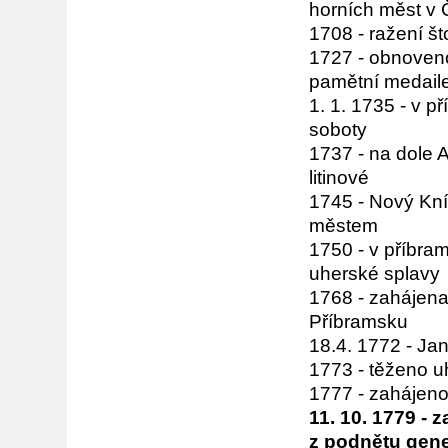
horních měst v 
1708 - ražení š
1727 - obnoveno 
pamětní medail
1. 1. 1735 - v 
soboty
1737 - na dole 
litinové
1745 - Nový Kní
městem
1750 - v příbra
uherské splavy
1768 - zahájen
Příbramsku
18.4. 1772 - Ja
1773 - těženo uh
1777 - zahájeno
11. 10. 1779 -
z podnětu gene