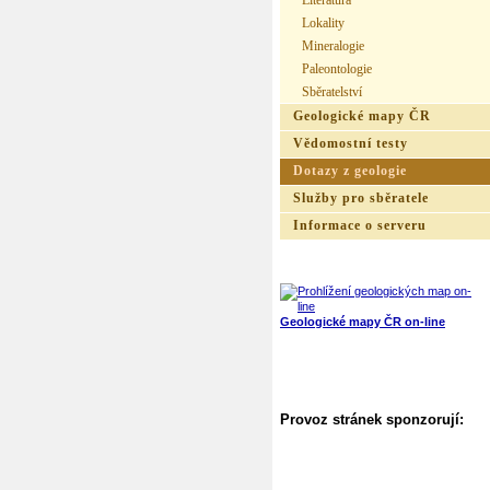
Literatura
Lokality
Mineralogie
Paleontologie
Sběratelství
Geologické mapy ČR
Vědomostní testy
Dotazy z geologie
Služby pro sběratele
Informace o serveru
Geologické mapy ČR on-line
Provoz stránek sponzorují: