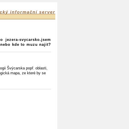
cký informační server
o jezera-svycarsko.jsem
o.nebo kde to muzu najit?
ogii Švýcarska popř. oblasti,
ogická mapa, ze které by se