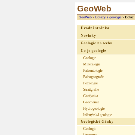
GeoWeb
GeoWeb
>
Dotazy z geologie
>
Dotaz 
Úvodní stránka
Novinky
Geologie na webu
Co je geologie
Geologie
Mineralogie
Paleontologie
Paleogeografie
Petrologie
Stratigrafie
Geofyzika
Geochemie
Hydrogeologie
Inženýrská geologie
Geologické články
Geologie