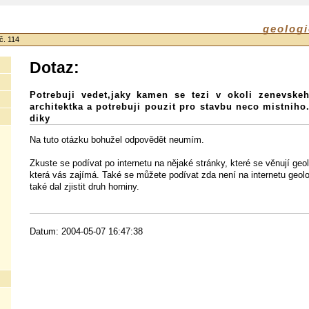
geologi
č. 114
Dotaz:
Potrebuji vedet,jaky kamen se tezi v okoli zenevskeh
architektka a potrebuji pouzit pro stavbu neco mistnih
diky
Na tuto otázku bohužel odpovědět neumím.
Zkuste se podívat po internetu na nějaké stránky, které se věnují geol
která vás zajímá. Také se můžete podívat zda není na internetu geol
také dal zjistit druh horniny.
Datum: 2004-05-07 16:47:38