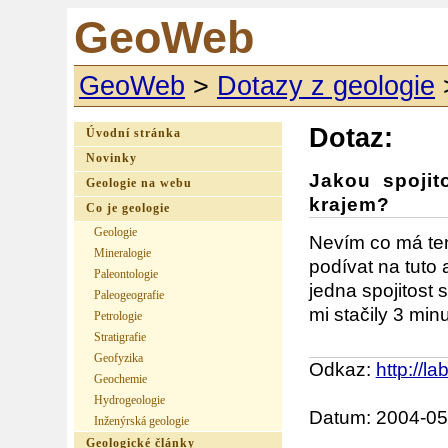
GeoWeb
GeoWeb
>
Dotazy z geologie
Dotaz:
Úvodní stránka
Novinky
Jakou spojit
Geologie na webu
krajem?
Co je geologie
Geologie
Nevím co má ten
Mineralogie
podívat na tuto 
Paleontologie
jedna spojitost
Paleogeografie
mi stačily 3 mi
Petrologie
Stratigrafie
Geofyzika
Odkaz:
http://l
Geochemie
Hydrogeologie
Datum: 2004-05
Inženýrská geologie
Geologické články