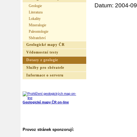
Datum: 2004-09
Geologie
Literatura
Lokality
Mineralogie
Paleontologie
Sběratelství
Geologické mapy ČR
Vědomostní testy
Dotazy z geologie
Služby pro sběratele
Informace o serveru
Geologické mapy ČR on-line
Provoz stránek sponzorují: