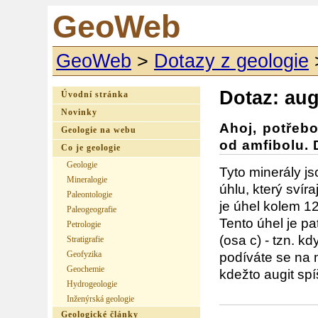
GeoWeb
GeoWeb
>
Dotazy z geologie
Dotaz: aug
Úvodní stránka
Novinky
Ahoj, potřebo
Geologie na webu
od amfibolu. 
Co je geologie
Geologie
Tyto minerály js
Mineralogie
úhlu, který svír
Paleontologie
je úhel kolem 12
Paleogeografie
Tento úhel je pa
Petrologie
(osa c) - tzn. kd
Stratigrafie
Geofyzika
podíváte se na n
Geochemie
kdežto augit spí
Hydrogeologie
Inženýrská geologie
Geologické články