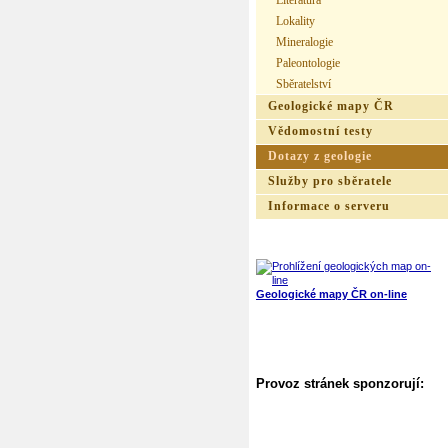
Literatura
Lokality
Mineralogie
Paleontologie
Sběratelství
Geologické mapy ČR
Vědomostní testy
Dotazy z geologie
Služby pro sběratele
Informace o serveru
Geologické mapy ČR on-line
Provoz stránek sponzorují: