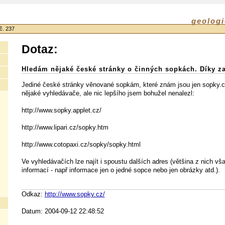
geologi
č. 237
Dotaz:
Hledám nějaké české stránky o činných sopkách. Díky za
Jediné české stránky věnované sopkám, které znám jsou jen sopky.cz
nějaké vyhledávače, ale nic lepšího jsem bohužel nenalezl:
http://www.sopky.applet.cz/
http://www.lipari.cz/sopky.htm
http://www.cotopaxi.cz/sopky/sopky.html
Ve vyhledávačích lze najít i spoustu dalších adres (většina z nich vš
informací - např informace jen o jedné sopce nebo jen obrázky atd.).
Odkaz:
http://www.sopky.cz/
Datum: 2004-09-12 22:48:52