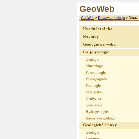
GeoWeb
GeoWeb
>
Dotazy z geologie
>
Dotaz 
Úvodní stránka
Novinky
Geologie na webu
Co je geologie
Geologie
Mineralogie
Paleontologie
Paleogeografie
Petrologie
Stratigrafie
Geofyzika
Geochemie
Hydrogeologie
Inženýrská geologie
Geologické články
Geologie