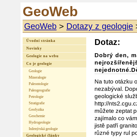
GeoWeb
GeoWeb
>
Dotazy z geologie
Dotaz:
Úvodní stránka
Novinky
Dobrý den, má
Geologie na webu
nejrozšířen
Co je geologie
nejednotné.Dě
Geologie
Mineralogie
Na tuto otázku
Paleontologie
nezabýval. Dopo
Paleogeografie
geologické služ
Petrologie
http://nts2.cg
Stratigrafie
Geofyzika
můžete zeptat 
Geochemie
zajímalo co vám
Hydrogeologie
jistě patří grani
Inženýrská geologie
různé typy rul p
Geologické články