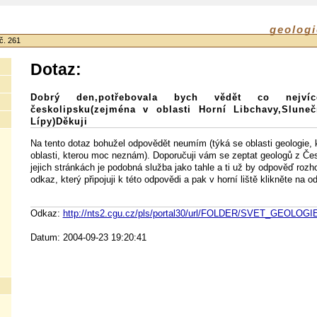
geologi
č. 261
Dotaz:
Dobrý den,potřebovala bych vědět co nejví
českolipsku(zejména v oblasti Horní Libchavy,Slun
Lípy)Děkuji
Na tento dotaz bohužel odpovědět neumím (týká se oblasti geologie, kt
oblasti, kterou moc neznám). Doporučuji vám se zeptat geologů z Čes
jejich stránkách je podobná služba jako tahle a ti už by odpověď rozh
odkaz, který připojuji k této odpovědi a pak v horní liště klikněte na 
Odkaz:
http://nts2.cgu.cz/pls/portal30/url/FOLDER/SVET_GEOLOGI
Datum: 2004-09-23 19:20:41