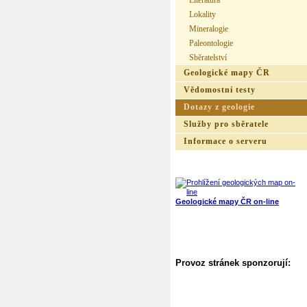
Literatura
Lokality
Mineralogie
Paleontologie
Sběratelství
Geologické mapy ČR
Vědomostní testy
Dotazy z geologie
Služby pro sběratele
Informace o serveru
Geologické mapy ČR on-line
Provoz stránek sponzorují: