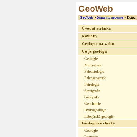
GeoWeb
GeoWeb
>
Dotazy z geologie
>
Dotaz 
Úvodní stránka
Novinky
Geologie na webu
Co je geologie
Geologie
Mineralogie
Paleontologie
Paleogeografie
Petrologie
Stratigrafie
Geofyzika
Geochemie
Hydrogeologie
Inženýrská geologie
Geologické články
Geologie