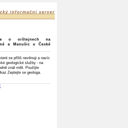
cký informační server
ce o orštejnech na
ečné a Manušic u České
eré se příliš nevěnuji a navíc
ké geologické služby - na
odně znát měli. Použijte
odkaz Zeptejte se geologa.
E