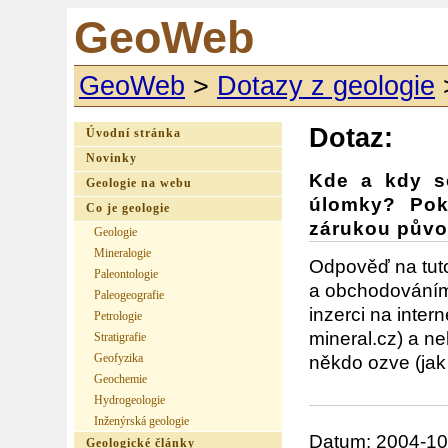
GeoWeb
GeoWeb
>
Dotazy z geologie
Dotaz:
Úvodní stránka
Novinky
Kde a kdy se
Geologie na webu
úlomky? Pok
Co je geologie
zárukou pův
Geologie
Mineralogie
Odpověď na tut
Paleontologie
a obchodováním
Paleogeografie
inzerci na inter
Petrologie
mineral.cz) a ne
Stratigrafie
Geofyzika
někdo ozve (jak
Geochemie
Hydrogeologie
Inženýrská geologie
Datum: 2004-10
Geologické články