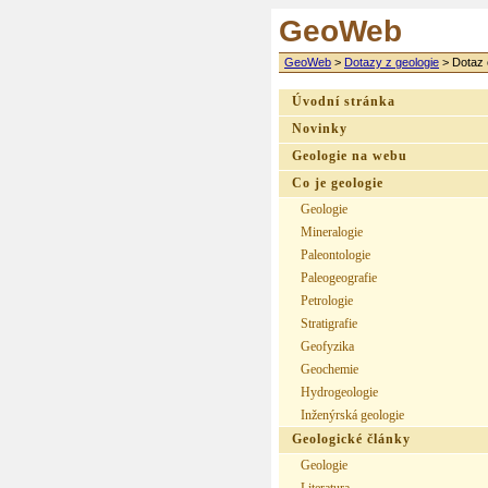
GeoWeb
GeoWeb
>
Dotazy z geologie
>
Dotaz 
Úvodní stránka
Novinky
Geologie na webu
Co je geologie
Geologie
Mineralogie
Paleontologie
Paleogeografie
Petrologie
Stratigrafie
Geofyzika
Geochemie
Hydrogeologie
Inženýrská geologie
Geologické články
Geologie