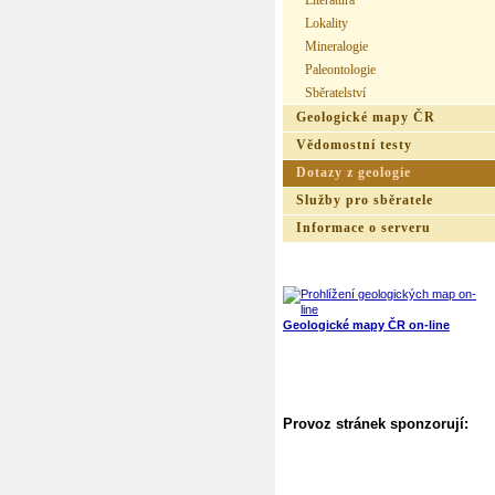
Literatura
Lokality
Mineralogie
Paleontologie
Sběratelství
Geologické mapy ČR
Vědomostní testy
Dotazy z geologie
Služby pro sběratele
Informace o serveru
Geologické mapy ČR on-line
Provoz stránek sponzorují: