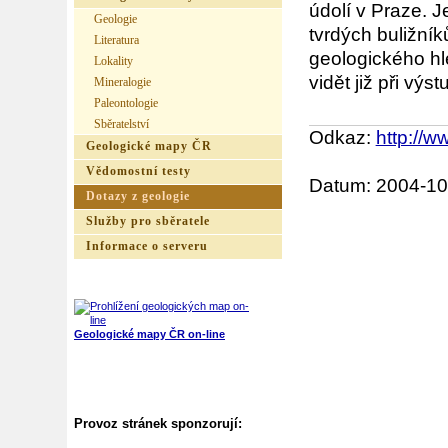
údolí v Praze. 
Geologie
tvrdých buližníků
Literatura
geologického hl
Lokality
vidět již při výs
Mineralogie
Paleontologie
Sběratelství
Odkaz:
http://w
Geologické mapy ČR
Vědomostní testy
Datum: 2004-10
Dotazy z geologie
Služby pro sběratele
Informace o serveru
Geologické mapy ČR on-line
Provoz stránek sponzorují: