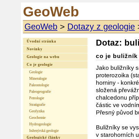
GeoWeb
GeoWeb
>
Dotazy z geologie
Dotaz: buli
Úvodní stránka
Novinky
co je buližní
Geologie na webu
Co je geologie
Jako buližníky s
Geologie
proterozoika (st
Mineralogie
horniny - konkrét
Paleontologie
složená převážn
Paleogeografie
chalcedonu příp
Petrologie
částic ve vodní
Stratigrafie
Geofyzika
Přesný původ bul
Geochemie
Hydrogeologie
Buližníky se vys
Inženýrská geologie
v starohorních 
Geologické články