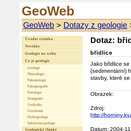
GeoWeb
GeoWeb
>
Dotazy z geologie
Dotaz: bři
Úvodní stránka
Novinky
břidlice
Geologie na webu
Co je geologie
Jako břidlice se
Geologie
(sedimentární) 
Mineralogie
stavby, které se
Paleontologie
Paleogeografie
Petrologie
Obrazek:
Stratigrafie
Geofyzika
Zdroj:
Geochemie
http://horniny.kv
Hydrogeologie
Inženýrská geologie
Datum: 2004-11
Geologické články