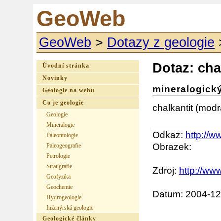
GeoWeb
GeoWeb
>
Dotazy z geologie
Dotaz: cha
Úvodní stránka
Novinky
mineralogick
Geologie na webu
Co je geologie
chalkantit (modr
Geologie
Mineralogie
Odkaz:
http://w
Paleontologie
Obrazek:
Paleogeografie
Petrologie
Stratigrafie
Zdroj:
http://www
Geofyzika
Geochemie
Datum: 2004-12
Hydrogeologie
Inženýrská geologie
Geologické články