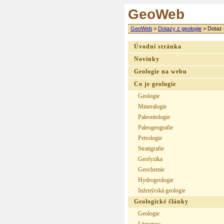
GeoWeb
GeoWeb
>
Dotazy z geologie
>
Dotaz 
Úvodní stránka
Novinky
Geologie na webu
Co je geologie
Geologie
Mineralogie
Paleontologie
Paleogeografie
Petrologie
Stratigrafie
Geofyzika
Geochemie
Hydrogeologie
Inženýrská geologie
Geologické články
Geologie