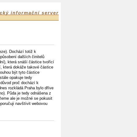
cký informační server
ze). Dochází totiž k
působení dalších činitelů
í), která snáší částice tvořící
ií, která dokáže takové částice
ouhou být tyto částice
stále opakuje tedy
é důvod proč dochází k
nes rozkládá Praha bylo dříve
no). Půda je tedy odnášena z
ůžeme ale je možné se pokusit
oporučuji navštívit webovou