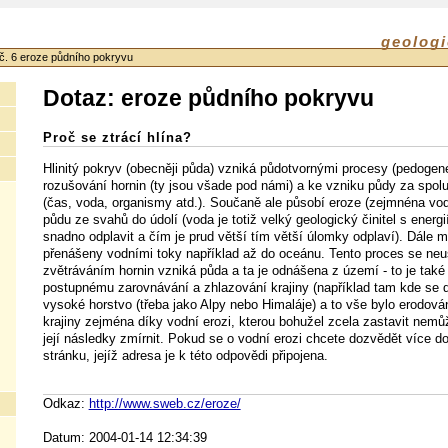
geologi
č. 6 eroze půdního pokryvu
Dotaz: eroze půdního pokryvu
Proč se ztrácí hlína?
Hlinitý pokryv (obecněji půda) vzniká půdotvornými procesy (pedogene
rozušování hornin (ty jsou všade pod námi) a ke vzniku půdy za spolu
(čas, voda, organismy atd.). Součaně ale působí eroze (zejmnéna vodn
půdu ze svahů do údolí (voda je totiž velký geologický činitel s energ
snadno odplavit a čím je prud větší tím větší úlomky odplaví). Dále m
přenášeny vodními toky například až do oceánu. Tento proces se neu
zvětráváním hornin vzniká půda a ta je odnášena z území - to je tak
postupnému zarovnávání a zhlazování krajiny (například tam kde se d
vysoké horstvo (třeba jako Alpy nebo Himaláje) a to vše bylo erodová
krajiny zejména díky vodní erozi, kterou bohužel zcela zastavit nem
její následky zmírnit. Pokud se o vodní erozi chcete dozvědět více d
stránku, jejíž adresa je k této odpovědi připojena.
Odkaz:
http://www.sweb.cz/eroze/
Datum: 2004-01-14 12:34:39