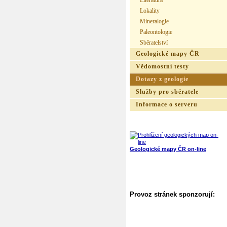
Literatura
Lokality
Mineralogie
Paleontologie
Sběratelství
Geologické mapy ČR
Vědomostní testy
Dotazy z geologie
Služby pro sběratele
Informace o serveru
Geologické mapy ČR on-line
Provoz stránek sponzorují: