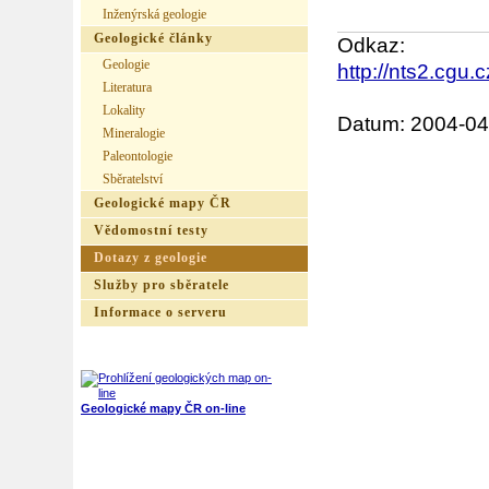
Inženýrská geologie
Geologické články
Odkaz:
Geologie
http://nts2.cg
Literatura
Lokality
Datum: 2004-04
Mineralogie
Paleontologie
Sběratelství
Geologické mapy ČR
Vědomostní testy
Dotazy z geologie
Služby pro sběratele
Informace o serveru
Geologické mapy ČR on-line