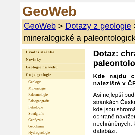
GeoWeb
GeoWeb
>
Dotazy z geologie
mineralogické a paleontologick
Dotaz: chr
Úvodní stránka
Novinky
paleontolo
Geologie na webu
Co je geologie
Kde najdu c
Geologie
naleziště v Č
Mineralogie
Asi nejlepší bu
Paleontologie
stránkách České
Paleogeografie
Petrologie
kde jsou shromá
Stratigrafie
ochraně navržený
Geofyzika
nechráněných, k
Geochemie
databázi.
Hydrogeologie